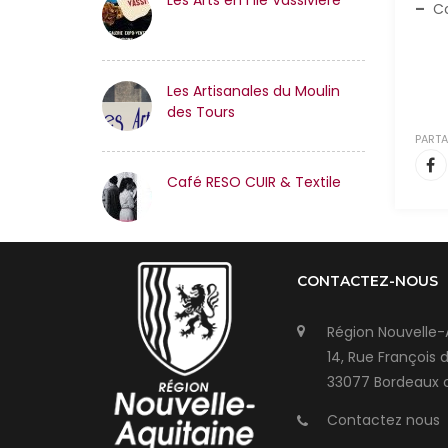
Les Arts en l’île Vassiviere
–
Co
Les Artisanales du Moulin
des Tours
PARTA
Café RESO CUIR & Textile
CONTACTEZ-NOUS
Région Nouvelle-
14, Rue François 
33077 Bordeaux 
Contactez nous