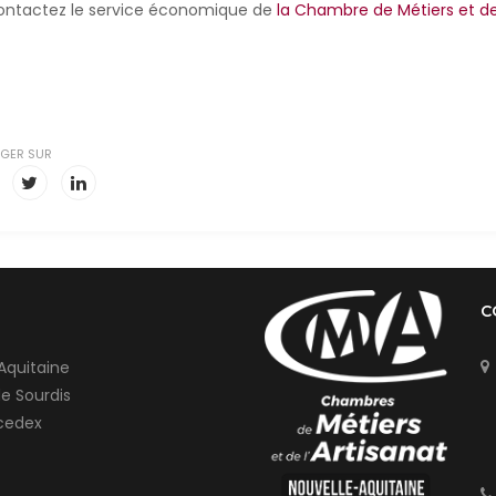
ntactez le service économique de
la Chambre de Métiers et de
GER SUR
C
Aquitaine
de Sourdis
cedex