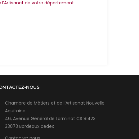
 l’Artisanat de votre département.
ONTACTEZ-NOUS
Chambre de Métiers et de l’Artisanat Nouvelle-
Aquitaine
46, Avenue Général de Larminat CS 81423
33073 Bordeaux cedex
Contactez nous