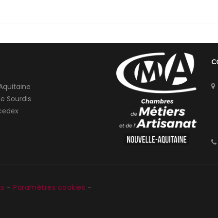
C
Aquitaine
de Sourdis
cedex
ts
-
Paramètres cookies
-