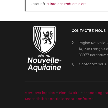
Retour à
la liste des métiers d’art
CONTACTEZ-NOUS
Région Nouvelle-
14, Rue François 
33077 Bordeaux 
Contactez nous
Mentions légales
-
Plan du site
-
Espace agen
Accessibilité : partiellement conforme