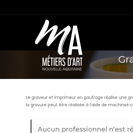
Gr
Le graveur et imprimeur en gaufrage réalise une grav
la gravure peut être réalisée à l’aide de machines o
Aucun professionnel n'est r