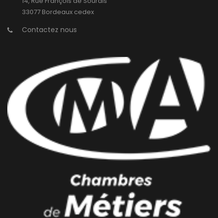
14, Rue François de Sourdis
33077 Bordeaux cedex
Contactez nous