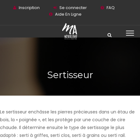
Inscription
Se connecter
FAQ
Aide En Ligne
Sertisseur
Le sertisseur enchâsse les pierres précieuses dans un étau de
bois, la « poignée », et les protège par une couche de cire
chaude. Il détermine ensuite le type de sertissage le plus
adapté : serti à griffes, serti clos, serti à grains ou serti rail.