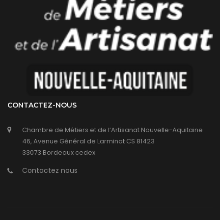
CONTACTEZ-NOUS
Chambre de Métiers et de l’Artisanat Nouvelle-Aquitaine
46, Avenue Général de Larminat CS 81423
33073 Bordeaux cedex
Contactez nous