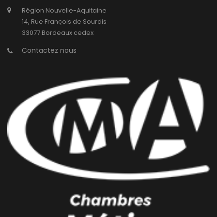
Région Nouvelle-Aquitaine
14, Rue François de Sourdis
33077 Bordeaux cedex
Contactez nous