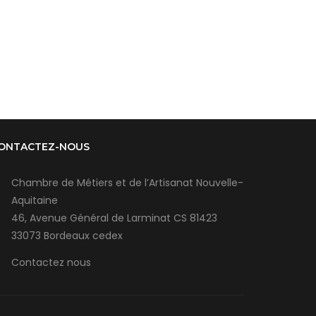
ONTACTEZ-NOUS
Chambre de Métiers et de l’Artisanat Nouvelle-
Aquitaine
46, Avenue Général de Larminat CS 81423
33073 Bordeaux cedex
Contactez nous