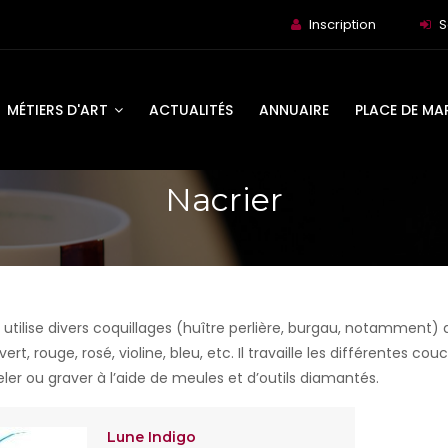
Inscription
S
MÉTIERS D'ART
ACTUALITÉS
ANNUAIRE
PLACE DE MA
Nacrier
 utilise divers coquillages (huître perlière, burgau, notamment) 
é, vert, rouge, rosé, violine, bleu, etc. Il travaille les différentes
iseler ou graver à l’aide de meules et d’outils diamantés.
Lune Indigo