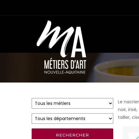
Le nacrier
noir, iris
tailler, c