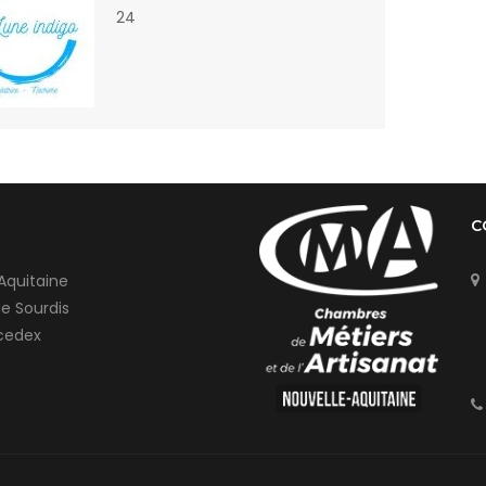
24
C
Aquitaine
de Sourdis
cedex