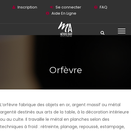
Inscription
Se connecter
FAQ
Aide En Ligne
Orfèvre
L’orfèvre fabrique des objets en or, argent massif ou métal
argenté destinés aux arts de la table, à la décoration intérieure
ou au culte. Il travaille le métal en planches selon des
techniques à froid : rétreinte, planage, repoussé, estampage,