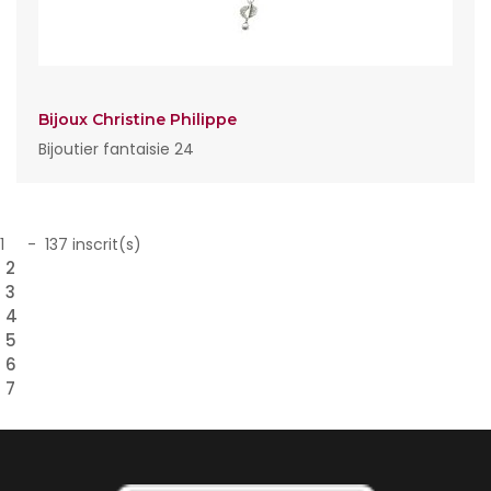
Bijoux Christine Philippe
Bijoutier fantaisie 24
1
- 137 inscrit(s)
2
3
4
5
6
7