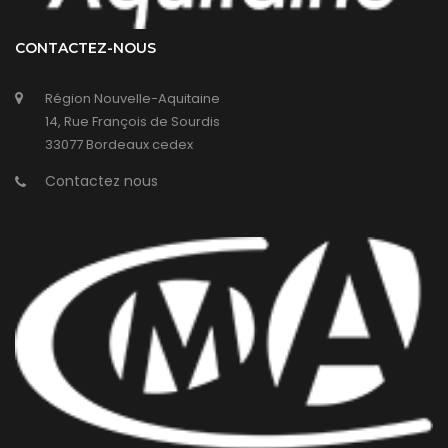
CONTACTEZ-NOUS
Région Nouvelle-Aquitaine
14, Rue François de Sourdis
33077 Bordeaux cedex
Contactez nous