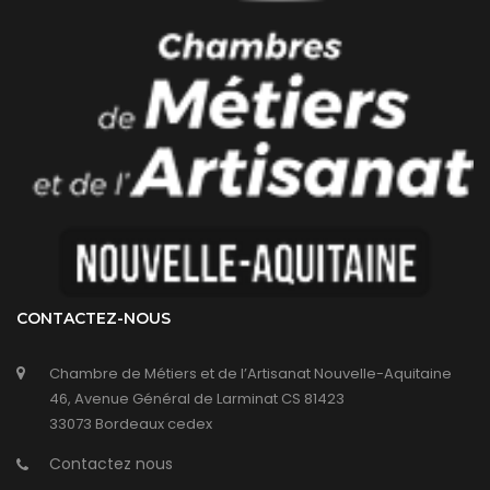
CONTACTEZ-NOUS
Chambre de Métiers et de l’Artisanat Nouvelle-Aquitaine
46, Avenue Général de Larminat CS 81423
33073 Bordeaux cedex
Contactez nous