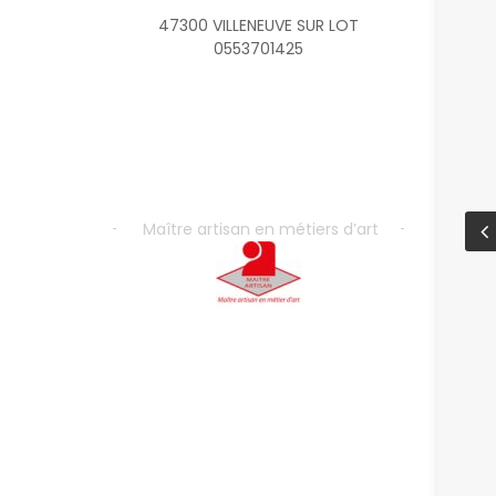
47300 VILLENEUVE SUR LOT
0553701425
Maître artisan en métiers d’art