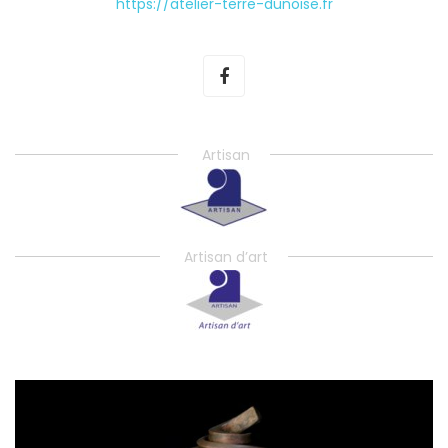
https://atelier-terre-dunoise.fr
Artisan
Artisan d’art