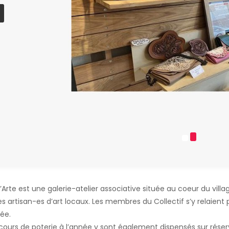
’Arte est une galerie-atelier associative située au coeur du villag
s artisan-es d’art locaux. Les membres du Collectif s’y relaient p
née.
cours de poterie à l’année y sont également dispensés sur réser