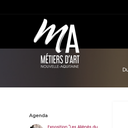
Du
Agenda
Exposition "Les Aliénés du