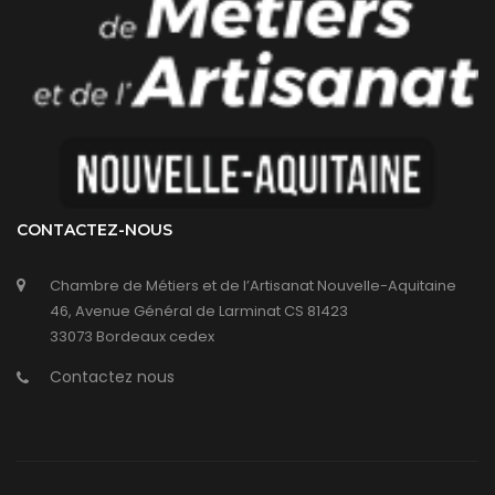
CONTACTEZ-NOUS
Chambre de Métiers et de l’Artisanat Nouvelle-Aquitaine
46, Avenue Général de Larminat CS 81423
33073 Bordeaux cedex
Contactez nous