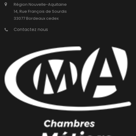
Région Nouvelle-Aquitaine
14, Rue François de Sourdis
33077 Bordeaux cedex
Contactez nous