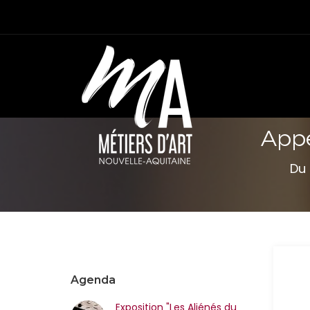
Appe
Du 
Agenda
Exposition "Les Aliénés du