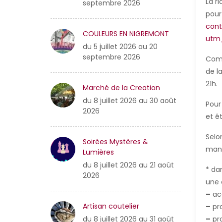
La r
septembre 2026
pour
cont
COULEURS EN NIGREMONT
utm
du 5 juillet 2026 au 20
septembre 2026
Comm
de l
21h.
Marché de la Creation
du 8 juillet 2026 au 30 août
Pour
2026
et ê
Selo
Soirées Mystères &
mani
Lumières
du 8 juillet 2026 au 21 août
* da
2026
une 
–
acc
Artisan coutelier
–
pro
–
pro
du 8 juillet 2026 au 31 août