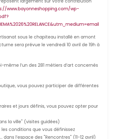
reposent largement sur votre contribution
ps://www.bayonneshopping.com/wp-
pdf?
0JEMA%2026%20RELANCE&utm_medium=email
tisanat sous le chapiteau installé en amont
urne sera prévue le vendredi 10 avril de 19h à
 soi-même l’un des 281 métiers d’art concernés
boutique, vous pouvez participer de différentes
aires et jours définis, vous pouvez opter pour
s la ville" (visites guidées)
 les conditions que vous définissez
 dans l’espace des "Rencontres" (11-12 avril)