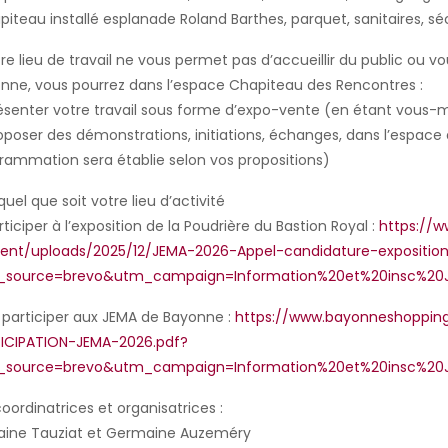
piteau installé esplanade Roland Barthes, parquet, sanitaires, sé
tre lieu de travail ne vous permet pas d’accueillir du public o
nne, vous pourrez dans l’espace Chapiteau des Rencontres :
senter votre travail sous forme d’expo-vente (en étant vous-
poser des démonstrations, initiations, échanges, dans l’espace d
rammation sera établie selon vos propositions)
quel que soit votre lieu d’activité
ticiper à l’exposition de la Poudrière du Bastion Royal :
https://
ent/uploads/2025/12/JEMA-2026-Appel-candidature-exposition
_source=brevo&utm_campaign=Information%20et%20insc%2
 participer aux JEMA de Bayonne :
https://www.bayonneshoppin
ICIPATION-JEMA-2026.pdf?
_source=brevo&utm_campaign=Information%20et%20insc%2
coordinatrices et organisatrices :
aine Tauziat et Germaine Auzeméry