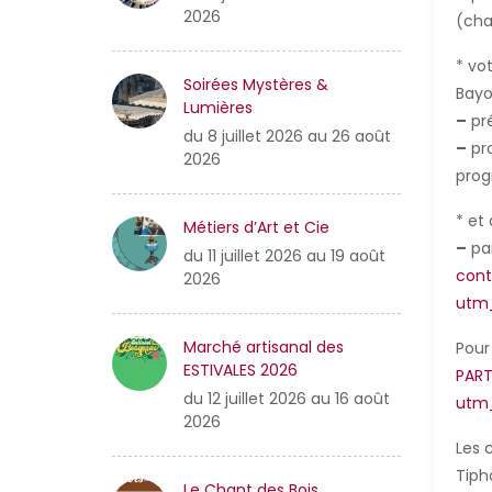
2026
(cha
* vo
Soirées Mystères &
Bayo
Lumières
–
pré
du 8 juillet 2026 au 26 août
–
pro
2026
prog
* et 
Métiers d’Art et Cie
–
par
du 11 juillet 2026 au 19 août
cont
2026
utm
Marché artisanal des
Pour
ESTIVALES 2026
PART
du 12 juillet 2026 au 16 août
utm
2026
Les 
Tiph
Le Chant des Bois