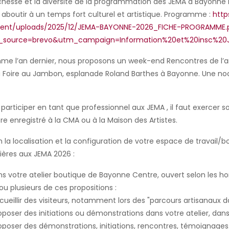
ichesse et la diversité de la programmation des JEMA à Bayonne 
 aboutir à un temps fort culturel et artistique. Programme :
htt
ent/uploads/2025/12/JEMA-BAYONNE-2026_FICHE-PROGRAMME.
_source=brevo&utm_campaign=Information%20et%20insc%2
e l’an dernier, nous proposons un week-end Rencontres de l’ar
a Foire au Jambon, esplanade Roland Barthes à Bayonne. Une noct
 participer en tant que professionnel aux JEMA , il faut exercer
tre enregistré à la CMA ou à la Maison des Artistes.
n la localisation et la configuration de votre espace de travail/
ères aux JEMA 2026 :
ns votre atelier boutique de Bayonne Centre, ouvert selon les hor
ou plusieurs de ces propositions :
ueillir des visiteurs, notamment lors des "parcours artisanaux dan
poser des initiations ou démonstrations dans votre atelier, dans
poser des démonstrations, initiations, rencontres, témoignages...