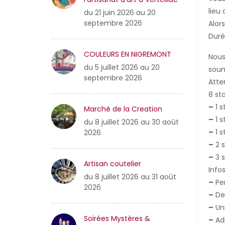
lieu
du 21 juin 2026 au 20
septembre 2026
Alor
Duré
COULEURS EN NIGREMONT
Nous
du 5 juillet 2026 au 20
soum
septembre 2026
Atte
8 st
–
1 s
Marché de la Creation
–
1 s
du 8 juillet 2026 au 30 août
–
1 s
2026
–
2 s
–
3 s
Artisan coutelier
Infos
du 8 juillet 2026 au 31 août
–
Per
2026
–
Des
–
Uni
Soirées Mystères &
–
Adh