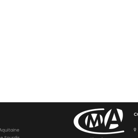
C
Aquitaine
de Sourdis