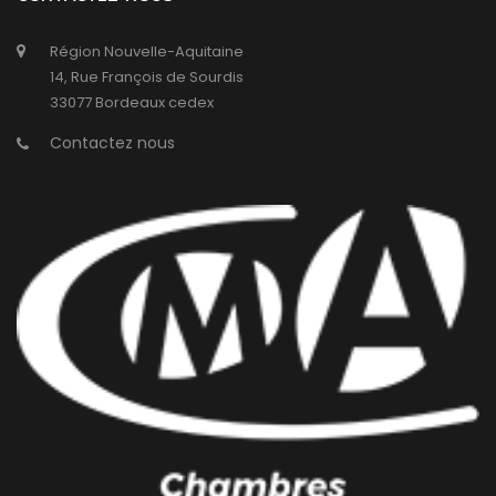
Région Nouvelle-Aquitaine
14, Rue François de Sourdis
33077 Bordeaux cedex
Contactez nous