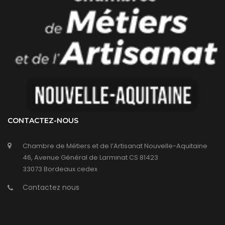
CONTACTEZ-NOUS
Chambre de Métiers et de l’Artisanat Nouvelle-Aquitaine
46, Avenue Général de Larminat CS 81423
33073 Bordeaux cedex
Contactez nous