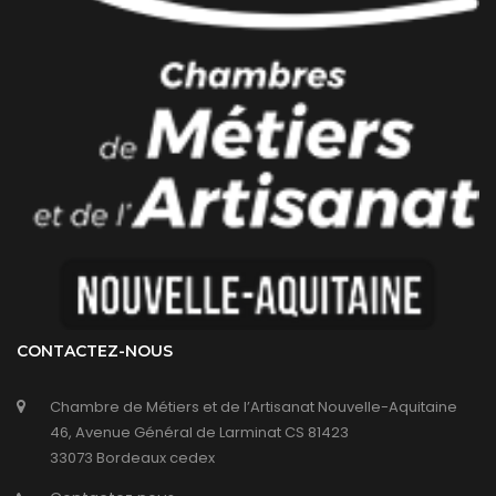
CONTACTEZ-NOUS
Chambre de Métiers et de l’Artisanat Nouvelle-Aquitaine
46, Avenue Général de Larminat CS 81423
33073 Bordeaux cedex