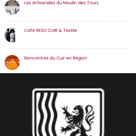
Les Artisanales du Moulin des Tours
Café RESO CUIR & Textile
Rencontres du Cuir en Région