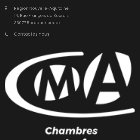
Région Nouvelle-Aquitaine
14, Rue François de Sourdis
33077 Bordeaux cedex
Contactez nous