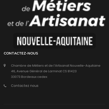
CONTACTEZ-NOUS
Chambre de Métiers et de l’Artisanat Nouvelle-Aquitaine
46, Avenue Général de Larminat CS 81423
33073 Bordeaux cedex
Contactez nous