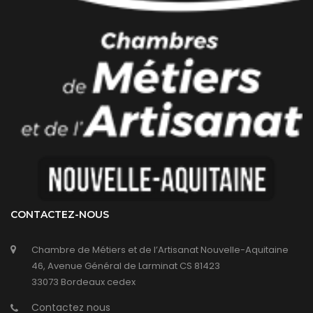
CONTACTEZ-NOUS
Chambre de Métiers et de l’Artisanat Nouvelle-Aquitaine
46, Avenue Général de Larminat CS 81423
33073 Bordeaux cedex
Contactez nous