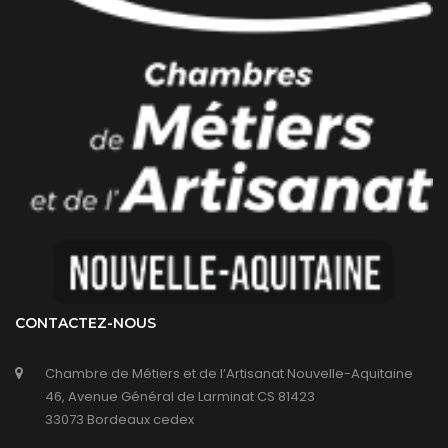
CONTACTEZ-NOUS
Chambre de Métiers et de l’Artisanat Nouvelle-Aquitaine
46, Avenue Général de Larminat CS 81423
33073 Bordeaux cedex