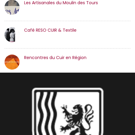
Les Artisanales du Moulin des Tours
Café RESO CUIR & Textile
Rencontres du Cuir en Région