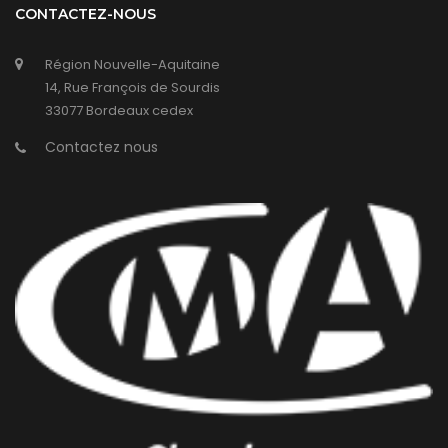
CONTACTEZ-NOUS
Région Nouvelle-Aquitaine
14, Rue François de Sourdis
33077 Bordeaux cedex
Contactez nous