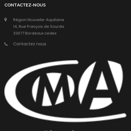
CONTACTEZ-NOUS
Région Nouvelle-Aquitaine
14, Rue François de Sourdis
33077 Bordeaux cedex
Contactez nous