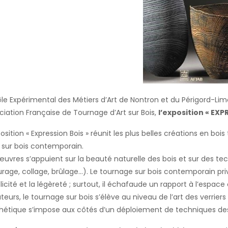
ôle Expérimental des Métiers d’Art de Nontron et du Périgord-Lim
ciation Française de Tournage d’Art sur Bois,
l’exposition « EXP
position « Expression Bois » réunit les plus belles créations en 
t sur bois contemporain.
œuvres s’appuient sur la beauté naturelle des bois et sur des t
urage, collage, brûlage…). Le tournage sur bois contemporain privi
licité et la légèreté ; surtout, il échafaude un rapport à l’espa
teurs, le tournage sur bois s’élève au niveau de l’art des verri
thétique s’impose aux côtés d’un déploiement de techniques des p