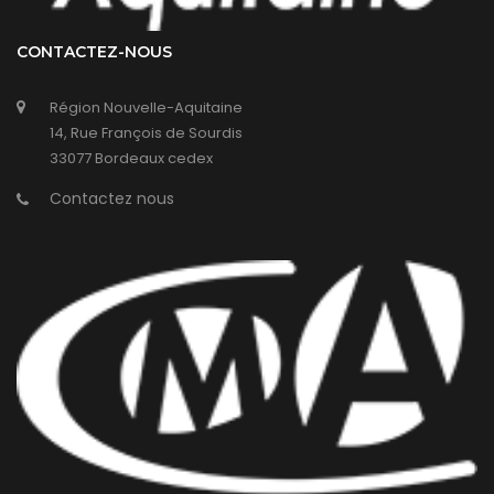
CONTACTEZ-NOUS
Région Nouvelle-Aquitaine
14, Rue François de Sourdis
33077 Bordeaux cedex
Contactez nous