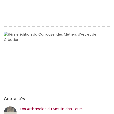
Mé
d’
d
N
9
éd
d
Ca
d
Mé
d’
et
d
C
Actualités
Les Artisanales du Moulin des Tours