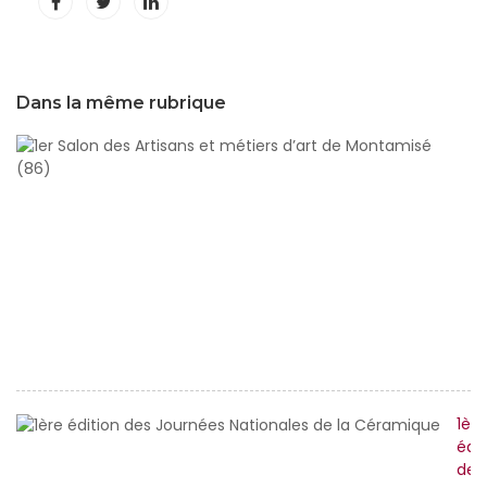
Dans la même rubrique
1e
S
d
Ar
et
m
d’
d
M
(
1ère
édit
des