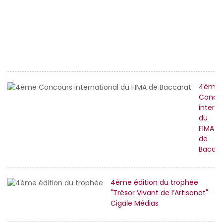
d
Sa
Fa
-
F
H
4ème
Conco
intern
du
FIMA
de
Bacca
4ème édition du trophée
"Trésor Vivant de l’Artisanat"
Cigale Médias