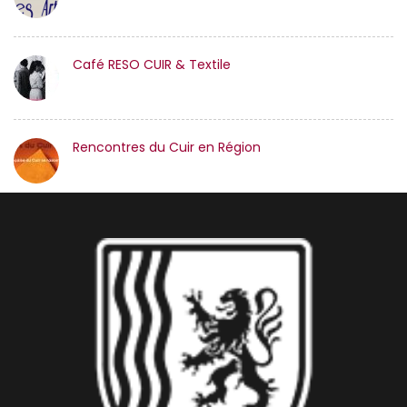
Café RESO CUIR & Textile
Rencontres du Cuir en Région