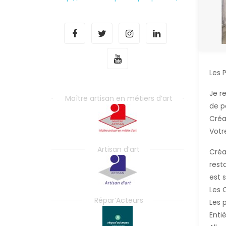
Les 
Je r
Maître artisan en métiers d’art
de p
Créa
Votr
Artisan d’art
Créa
rest
est 
Les 
Répar’Acteurs
Les 
Enti