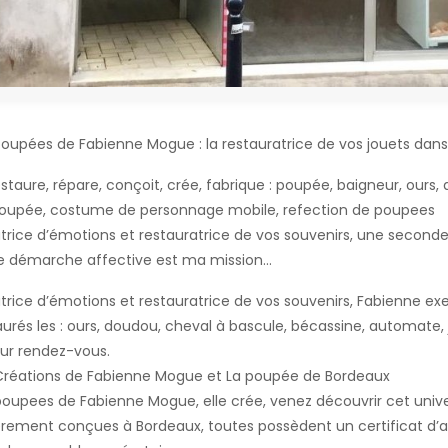
Poupées de Fabienne Mogue : la restauratrice de vos jouets dans l’
estaure, répare, conçoit, crée, fabrique : poupée, baigneur, ours,
oupée, costume de personnage mobile, refection de poupees
trice d’émotions et restauratrice de vos souvenirs, une seconde 
e démarche affective est ma mission...
trice d’émotions et restauratrice de vos souvenirs, Fabienne ex
aurés les : ours, doudou, cheval à bascule, bécassine, automate,
sur rendez-vous.
Créations de Fabienne Mogue et La poupée de Bordeaux
poupees de Fabienne Mogue, elle crée, venez découvrir cet univ
èrement conçues à Bordeaux, toutes possèdent un certificat d’a