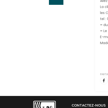
Alle
La c
les 
tel 
–
du 
–
Le 
E-ma
Made
PARTA
CONTACTEZ-NOUS