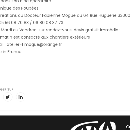
z dans son bloc opératoire.
linique des Poupées
Créations du Docteur Fabienne Mogue au 64 Rue Huguerie 3300
: 05 56 08 70 83 / 06 80 08 37 73
Mardi au Vendredi sur rendez-vous, devis gratuit immédiat
matin est consacré aux chantiers extérieurs
il : atelier-f.mogue@orange.fr
 in France
GER SUR
C