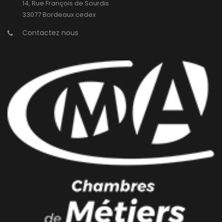
14, Rue François de Sourdis
33077 Bordeaux cedex
Contactez nous