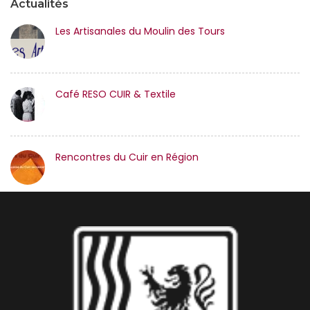
Actualités
Les Artisanales du Moulin des Tours
Café RESO CUIR & Textile
Rencontres du Cuir en Région