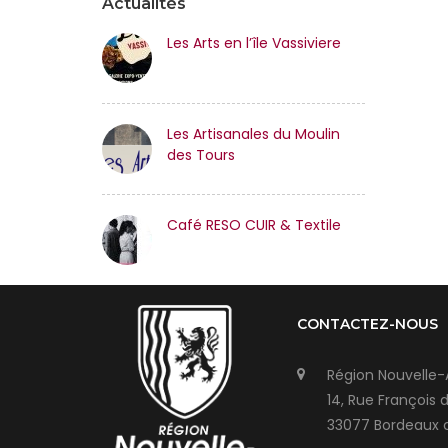
Actualités
Les Arts en l’île Vassiviere
Les Artisanales du Moulin
des Tours
Café RESO CUIR & Textile
CONTACTEZ-NOUS
Région Nouvelle-
14, Rue François 
33077 Bordeaux 