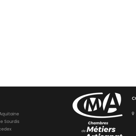
C
Aquitaine
de Sourdis
cedex