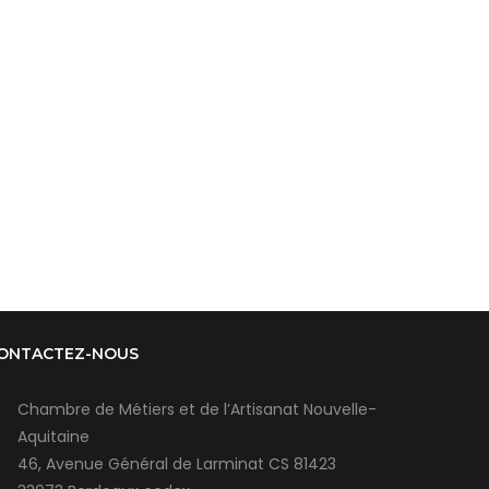
ONTACTEZ-NOUS
Chambre de Métiers et de l’Artisanat Nouvelle-
Aquitaine
46, Avenue Général de Larminat CS 81423