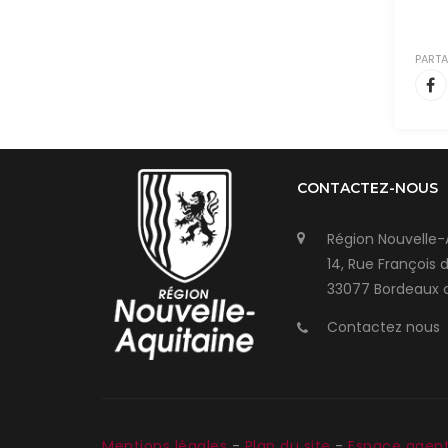
PARTA
CONTACTEZ-NOUS
Région Nouvelle-
14, Rue François 
33077 Bordeaux 
Contactez nous
Mentions légales
-
Plan du site
-
Espace agen