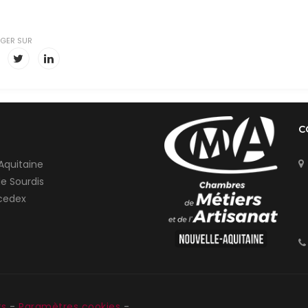
GER SUR
C
Aquitaine
de Sourdis
cedex
ts
-
Paramètres cookies
-