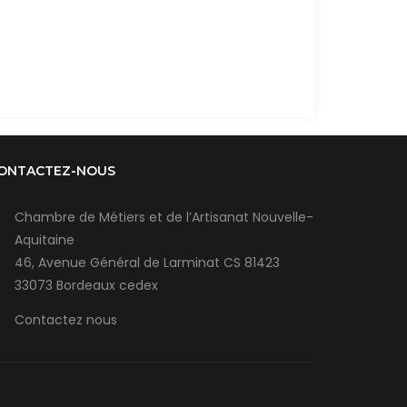
ONTACTEZ-NOUS
Chambre de Métiers et de l’Artisanat Nouvelle-
Aquitaine
46, Avenue Général de Larminat CS 81423
33073 Bordeaux cedex
Contactez nous