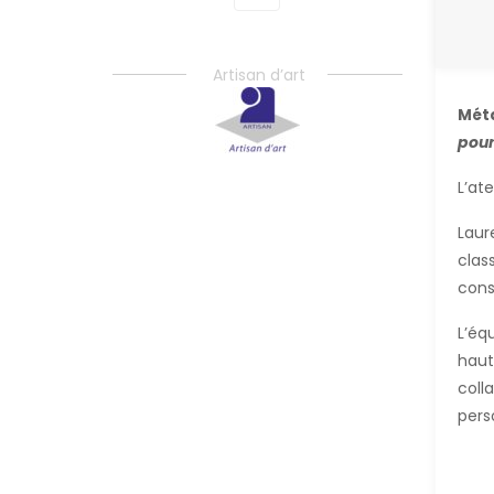
Artisan d’art
Méta
pour
L’at
Laur
clas
cons
L’éq
haut
coll
pers