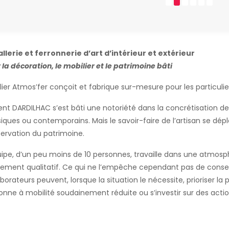
llerie et ferronnerie d’art d’intérieur et extérieur
 la décoration, le mobilier et le patrimoine bâti
elier Atmos’fer conçoit et fabrique sur-mesure pour les particulier
ent DARDILHAC s’est bâti une notoriété dans la concrétisation des 
siques ou contemporains. Mais le savoir-faire de l’artisan se dépl
ervation du patrimoine.
uipe, d’un peu moins de 10 personnes, travaille dans une atmosp
ement qualitatif. Ce qui ne l’empêche cependant pas de conserv
aborateurs peuvent, lorsque la situation le nécessite, prioriser 
onne à mobilité soudainement réduite ou s’investir sur des action