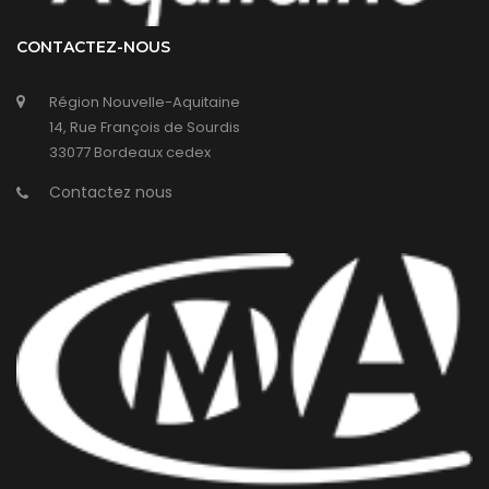
CONTACTEZ-NOUS
Région Nouvelle-Aquitaine
14, Rue François de Sourdis
33077 Bordeaux cedex
Contactez nous