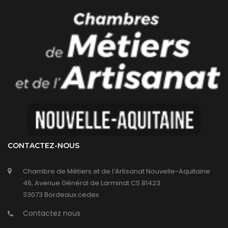
CONTACTEZ-NOUS
Chambre de Métiers et de l’Artisanat Nouvelle-Aquitaine
46, Avenue Général de Larminat CS 81423
33073 Bordeaux cedex
Contactez nous