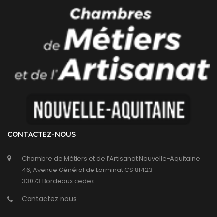
CONTACTEZ-NOUS
Chambre de Métiers et de l’Artisanat Nouvelle-Aquitaine
46, Avenue Général de Larminat CS 81423
33073 Bordeaux cedex
Contactez nous