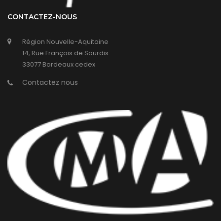
CONTACTEZ-NOUS
Région Nouvelle-Aquitaine
14, Rue François de Sourdis
33077 Bordeaux cedex
Contactez nous