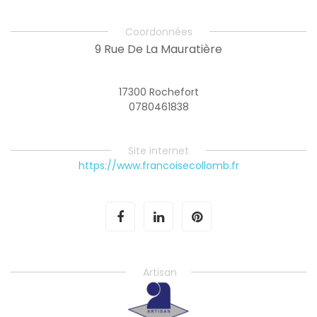
Coordonnées
9 Rue De La Mauratière
17300 Rochefort
0780461838
Site internet
https://www.francoisecollomb.fr
Artisan