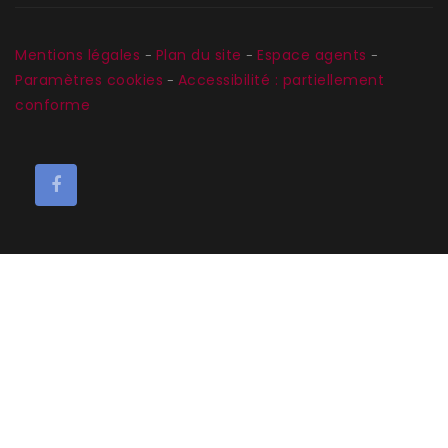
Mentions légales
Plan du site
Espace agents
-
-
-
Paramètres cookies
Accessibilité : partiellement
-
conforme