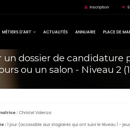
Inscription
S
MÉTIERS D'ART
ACTUALITÉS
ANNUAIRE
PLACE DE MA
 un dossier de candidature 
urs ou un salon - Niveau 2 (1
atrice :
Christel Valenza
e :
1 jour (accessible aux stagiaires qui ont suivi le Niveau 1 - je