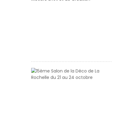
du
Carrousel
des
Métiers
d’Art
et
de
Création
15ème
Salon
de
la
Déco
de
La
Rochelle
du
21
au