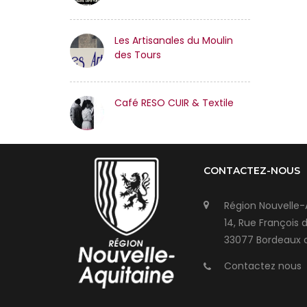
Les Artisanales du Moulin
des Tours
Café RESO CUIR & Textile
CONTACTEZ-NOUS
Région Nouvelle-
14, Rue François 
33077 Bordeaux 
Contactez nous