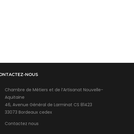
ONTACTEZ-NOUS
Chambre de Métiers et de l’Artisanat Nouvelle-
Aquitaine
46, Avenue Général de Larminat CS 81423
33073 Bordeaux cedex
Contactez nous