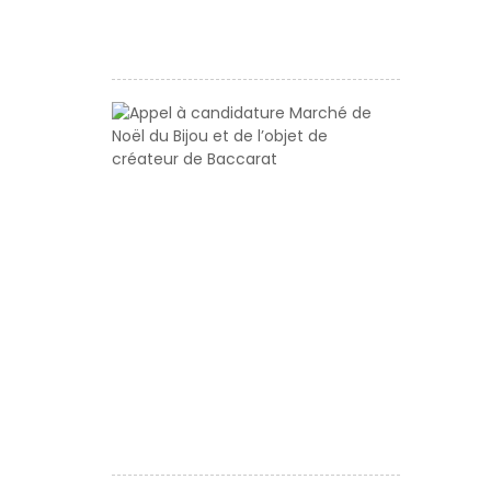
24
octobre
Appel
à
candidatur
Marché
de
Noël
du
Bijou
et
de
l’objet
de
créateur
de
Baccarat