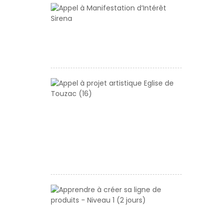
Appel
à
Manifestati
d’Intérêt
Sirena
Appel
à
projet
artistique
Eglise
de
Touzac
(16)
Apprendre
à
créer
sa