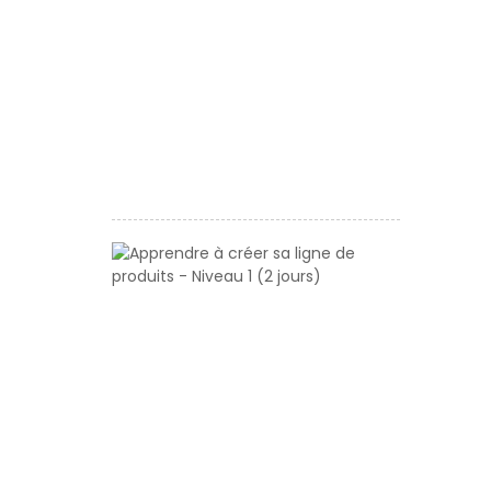
ligne
de
produits
-
Niveau
1
(2
jours)
Apprendre
à
créer
sa
ligne
de
produits
-
Niveau
1
(2