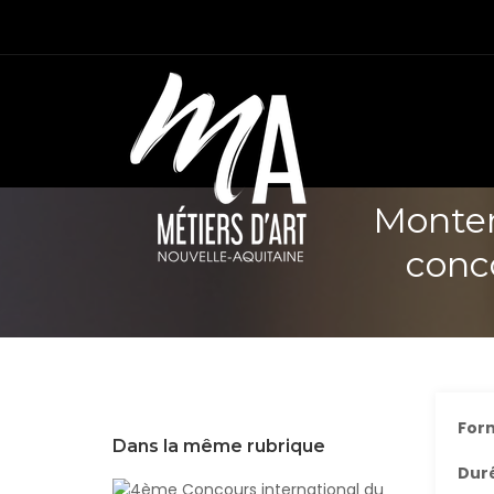
Monter
conco
Form
Dans la même rubrique
Duré
4ème