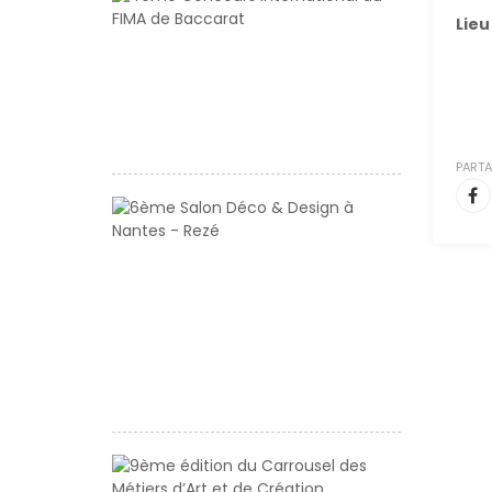
Concours
Lieu 
internationa
du
FIMA
de
Baccarat
PARTA
6ème
Salon
Déco
&
Design
à
Nantes
-
Rezé
9ème
édition