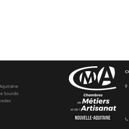
C
Aquitaine
de Sourdis
cedex