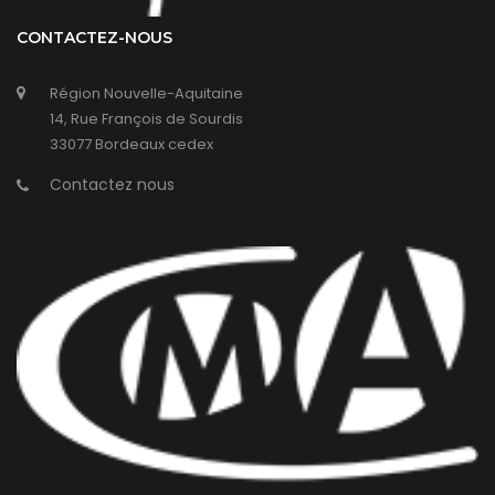
CONTACTEZ-NOUS
Région Nouvelle-Aquitaine
14, Rue François de Sourdis
33077 Bordeaux cedex
Contactez nous