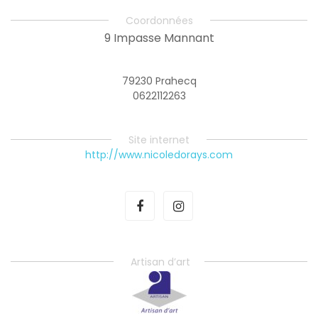
Coordonnées
9 Impasse Mannant
79230 Prahecq
0622112263
Site internet
http://www.nicoledorays.com
Artisan d’art