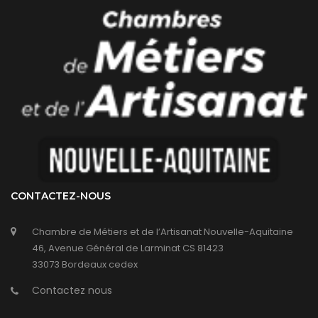
CONTACTEZ-NOUS
Chambre de Métiers et de l’Artisanat Nouvelle-Aquitaine
46, Avenue Général de Larminat CS 81423
33073 Bordeaux cedex
Contactez nous