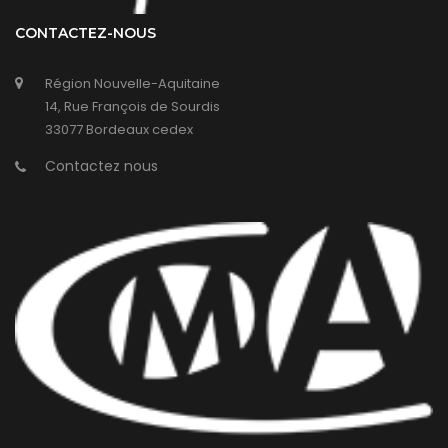
CONTACTEZ-NOUS
Région Nouvelle-Aquitaine
14, Rue François de Sourdis
33077 Bordeaux cedex
Contactez nous