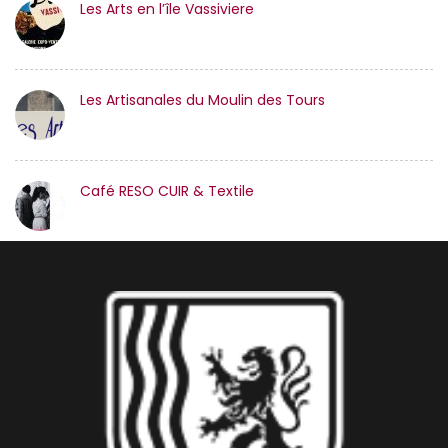
Les Arts en l’île Vassiviere
Les Artisanales du Moulin des Tours
Café RESO CUIR & Textile