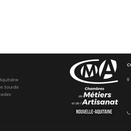
C
Aquitaine
de Sourdis
cedex