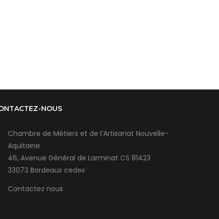
ONTACTEZ-NOUS
Chambre de Métiers et de l’Artisanat Nouvelle-
Aquitaine
46, Avenue Général de Larminat CS 81423
33073 Bordeaux cedex
Contactez nous