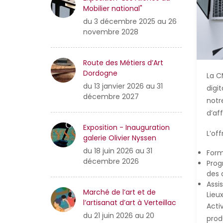
Mobilier national"
du 3 décembre 2025 au 26
novembre 2028
Route des Métiers d’Art
Dordogne
La C
du 13 janvier 2026 au 31
digi
décembre 2027
notr
d’af
Exposition - Inauguration
L’of
galerie Olivier Nyssen
du 18 juin 2026 au 31
Form
décembre 2026
Prog
des 
Assi
Marché de l’art et de
Lieu
l’artisanat d’art à Verteillac
Acti
du 21 juin 2026 au 20
produ