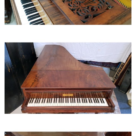
PIANO A QUEUE ERARD 1909 LOUIS XVI (estampillé TURBEC)