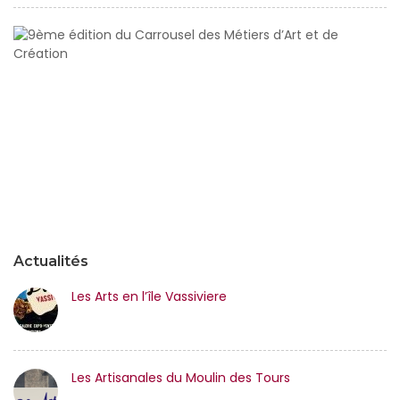
9
éd
d
Ca
d
Mé
d’
et
d
C
Actualités
Les Arts en l’île Vassiviere
Les Artisanales du Moulin des Tours