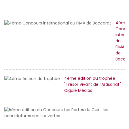
H
4ème
Conco
intern
du
FIMA
de
Bacca
4ème édition du trophée
"Trésor Vivant de l’Artisanat"
Cigale Médias
5
éd
d
C