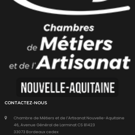
CONTACTEZ-NOUS
Chambre de Métiers et de l’Artisanat Nouvelle-Aquitaine
46, Avenue Général de Larminat CS 81423
33073 Bordeaux cedex