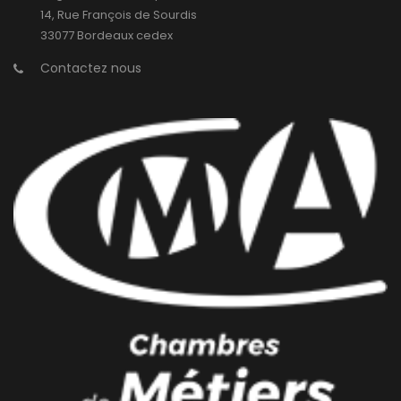
14, Rue François de Sourdis
33077 Bordeaux cedex
Contactez nous