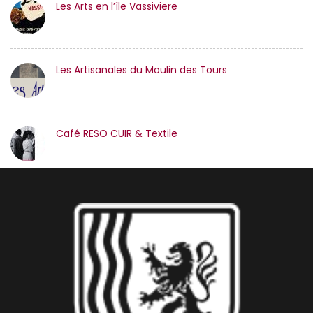
Les Arts en l’île Vassiviere
Les Artisanales du Moulin des Tours
Café RESO CUIR & Textile