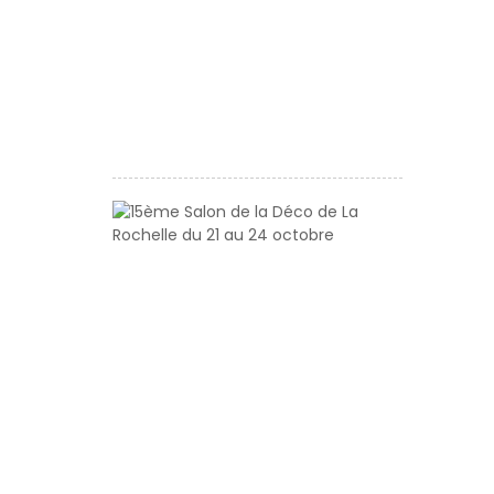
des
Métiers
d’Art
et
de
Création
15ème
Salon
de
la
Déco
de
La
Rochelle
du
21
au
24
octobre