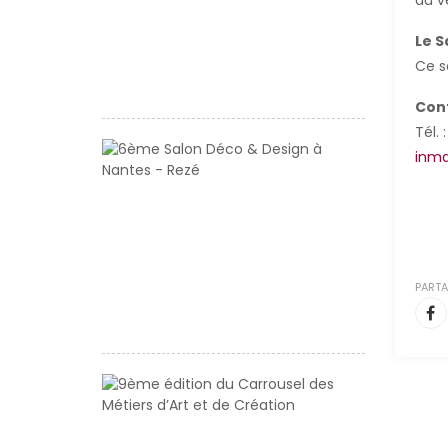
du ve
du
FIMA
Le S
de
Ce s
Baccarat
Cont
Tél. 
6ème
inma
Salon
Déco
&
Design
à
Nantes
PARTA
-
Rezé
9ème
édition
du
Carrousel