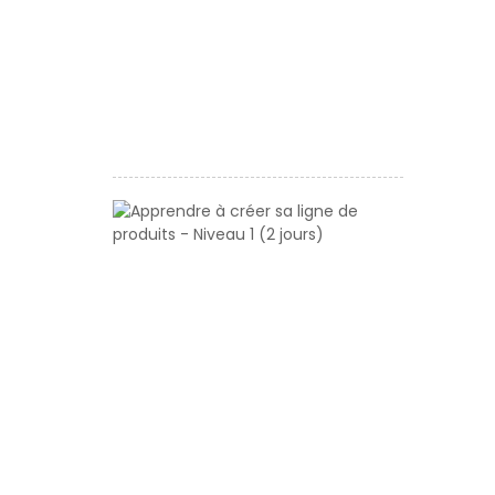
produits
-
Niveau
1
(2
jours)
Apprendre
à
créer
sa
ligne
de
produits
-
Niveau
1
(2
jours)