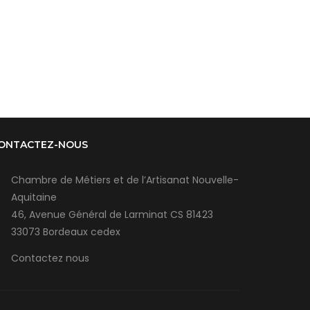
ONTACTEZ-NOUS
Chambre de Métiers et de l’Artisanat Nouvelle-
Aquitaine
46, Avenue Général de Larminat CS 81423
33073 Bordeaux cedex
Contactez nous