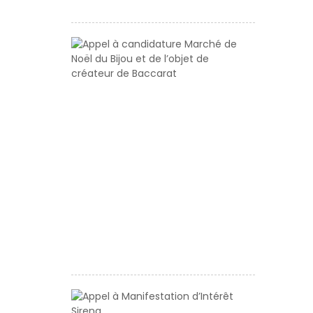
Appel
à
candidatur
Marché
de
Noël
du
Bijou
et
de
l’objet
de
créateur
de
Baccarat
Appel
à