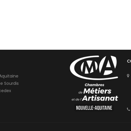
C
Aquitaine
de Sourdis
cedex