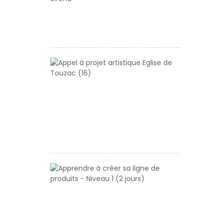
Manifestati
d’Intérêt
Sirena
Appel
à
projet
artistique
Eglise
de
Touzac
(16)
Apprendre
à
créer
sa
ligne
de