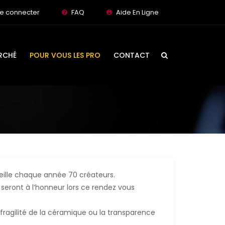
e connecter
FAQ
Aide En Ligne
RCHÉ
POUR VOUS LES PRO
CONTACT
ueille chaque année 70 créateurs.
, seront à l’honneur lors ce rendez vous
 fragilité de la céramique ou la transparence