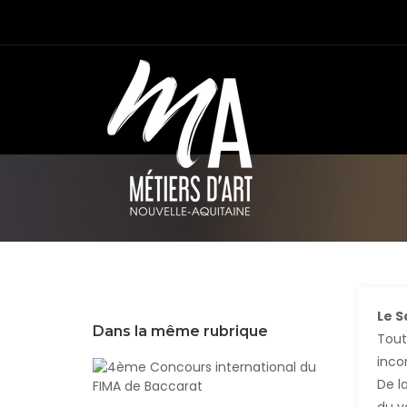
Le S
Dans la même rubrique
Tout
inco
4ème
De l
Concours
internationa