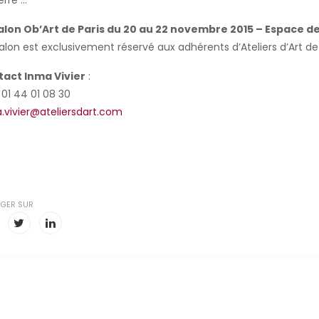
rre ...
alon Ob’Art de Paris du 20 au 22 novembre 2015 – Espace 
alon est exclusivement réservé aux adhérents d’Ateliers d’Art de
act Inma Vivier
:
: 01 44 01 08 30
.vivier@ateliersdart.com
GER SUR