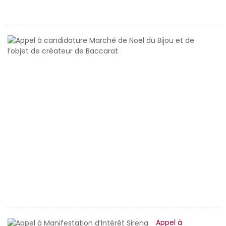
o
A
à
c
M
d
No
d
Bi
et
d
l’
d
c
d
B
Appel à