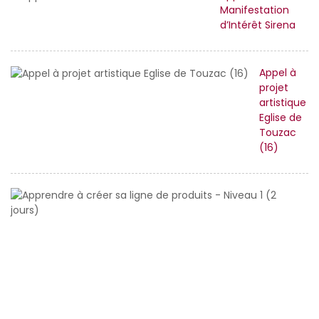
Manifestation
d’Intérêt Sirena
Appel à
projet
artistique
Eglise de
Touzac
(16)
A
à
cr
s
li
d
pr
-
N