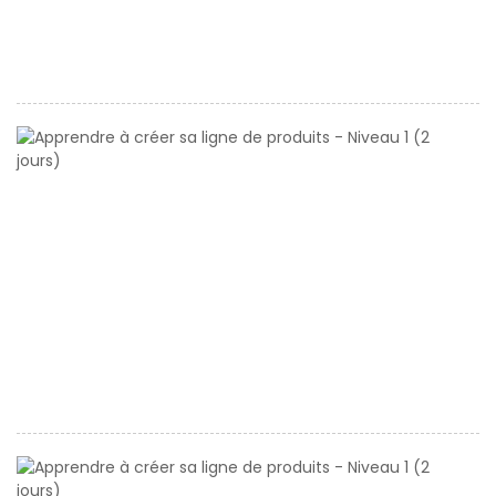
1
(2
jo
A
à
cr
s
li
d
pr
-
N
1
(2
jo
A
à