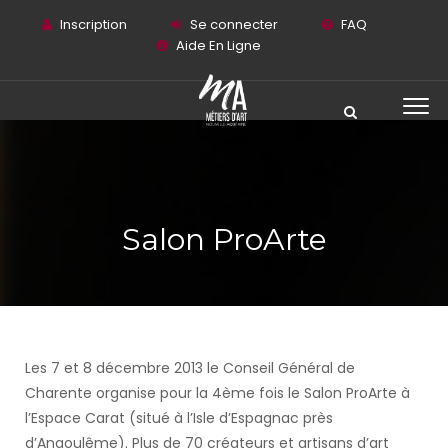
Inscription
Se connecter
FAQ
Aide En Ligne
Salon ProArte
Les 7 et 8 décembre 2013 le Conseil Général de
Charente organise pour la 4ème fois le Salon ProArte à
l’Espace Carat (situé à l’Isle d’Espagnac près
d’Angoulême). Plus de 70 créateurs et artisans d’art