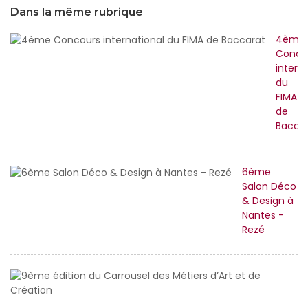
Dans la même rubrique
4ème
Conco
intern
du
FIMA
de
Bacca
6ème
Salon Déco
& Design à
Nantes -
Rezé
9
éd
d