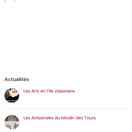
cr
s
li
d
pr
-
N
1
(2
jo
Actualités
Les Arts en l’île Vassiviere
Les Artisanales du Moulin des Tours