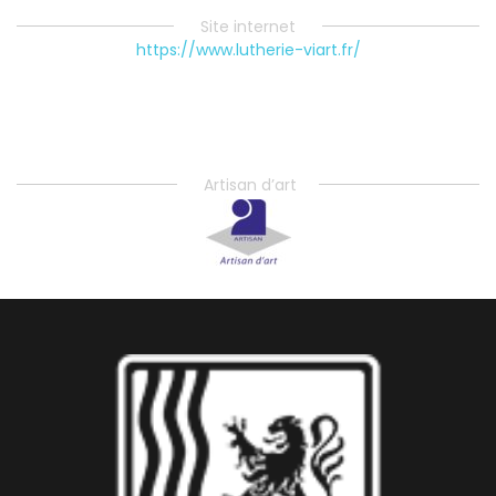
Site internet
https://www.lutherie-viart.fr/
Artisan d’art