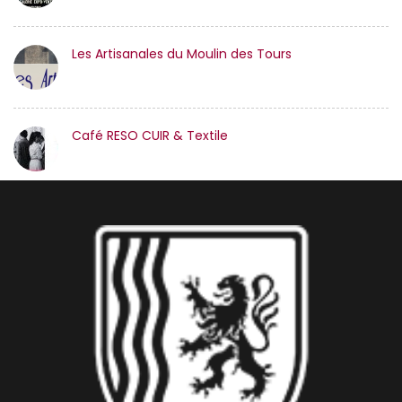
Les Artisanales du Moulin des Tours
Café RESO CUIR & Textile