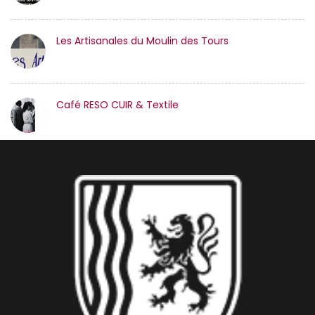
Les Artisanales du Moulin des Tours
Café RESO CUIR & Textile